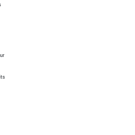
s
ur
its