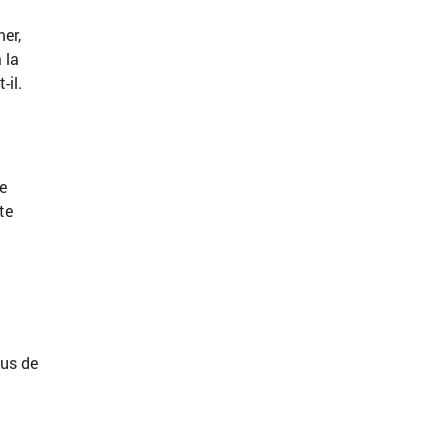
er,
 la
-il.
e
te
lus de