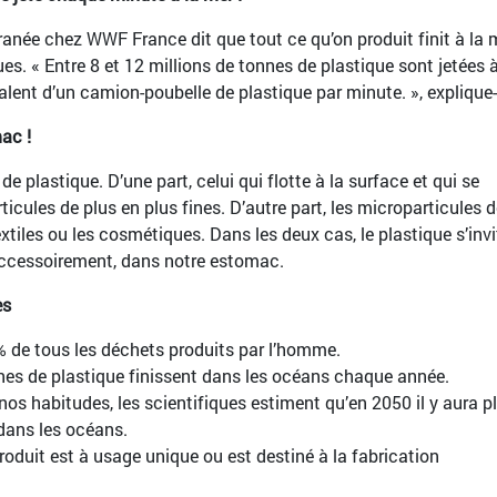
anée chez WWF France dit que tout ce qu’on produit finit à la m
ues. « Entre 8 et 12 millions de tonnes de plastique sont jetées à
lent d’un camion-poubelle de plastique par minute. », explique-t
ac !
e plastique. D’une part, celui qui flotte à la surface et qui se
cules de plus en plus fines. D’autre part, les microparticules d
tiles ou les cosmétiques. Dans les deux cas, le plastique s’invi
 accessoirement, dans notre estomac.
es
% de tous les déchets produits par l’homme.
nes de plastique finissent dans les océans chaque année.
s habitudes, les scientifiques estiment qu’en 2050 il y aura p
dans les océans.
oduit est à usage unique ou est destiné à la fabrication