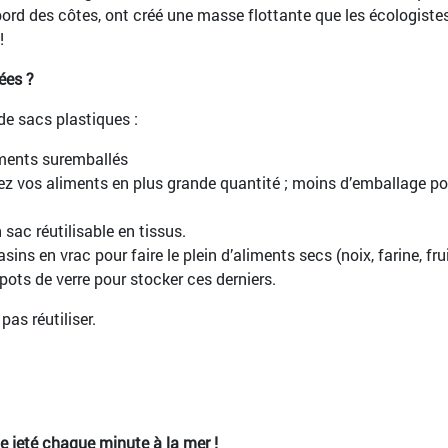
 bord des côtes, ont créé une masse flottante que les écologiste
!
ées ?
e sacs plastiques :
ments suremballés
ez vos aliments en plus grande quantité ; moins d’emballage po
sac réutilisable en tissus.
ns en vrac pour faire le plein d’aliments secs (noix, farine, fru
 pots de verre pour stocker ces derniers.
as réutiliser.
e jeté chaque minute à la mer !