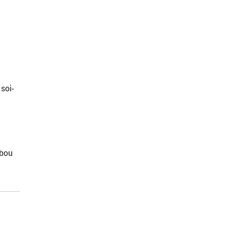
soi-
mbou