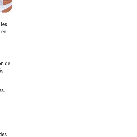
 les
 en
on de
is
es.
 des