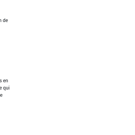
n de
s en
e qui
ne